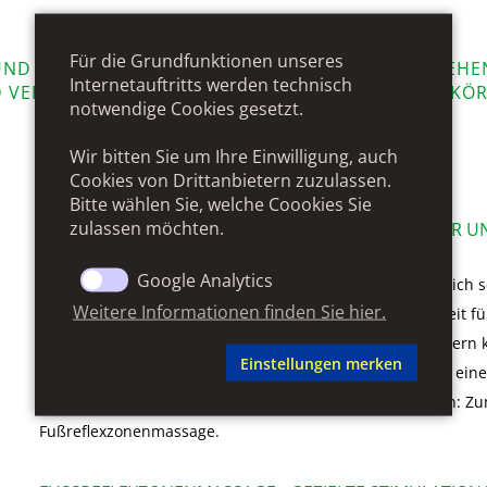
Für die Grundfunktionen unseres
ND DEM AUSSEN ZU TUN, DAMIT, ES SICH GUT GEHEN 
Internetauftritts werden technisch
 VERANTWORTUNG FÜR SICH UND DEN EIGENEN KÖRP
notwendige Cookies gesetzt.
Wir bitten Sie um Ihre Einwilligung, auch
FUSSREFLEXZONENMASSAGE
Cookies
von Drittanbietern zuzulassen.
Bitte wählen Sie, welche Coookies Sie
zulassen möchten.
MASSAGEN – SICH ETWAS GUTES TUN UND KÖRPER U
GÖNNEN...
Google Analytics
Ganzheitliche Gesundheit beginnt in der Beziehung zu sich s
Weitere Informationen finden Sie hier.
wissen, was einem gut tut. Nicht immer haben wir die Zeit f
Programm. Massagen sind nicht nur entspannend, sondern 
Einstellungen merken
Gesundheitszustand nachhaltig verbessern. Machen Sie eine
Hektik des Alltags und lassen Sie sich einfach verwöhnen: Z
Fußreflexzonenmassage.